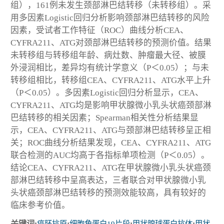
组），161例未发生颈部淋巴结转移（未转移组）。采
用多因素Logistic回归分析影响颈部淋巴结转移的风险
因素，受试者工作特征（ROC）曲线分析CEA、
CYFRA211、ATG对颈部淋巴结转移的预测价值。结果
未转移组与转移组年龄、病灶数、肿瘤最大径、被膜
外浸润相比，差异均有统计学意义（P＜0.05）；与未
转移组相比，转移组CEA、CYFRA211、ATG水平上升
（P＜0.05）。多因素Logistic回归分析显示，CEA、
CYFRA211、ATG均是影响甲状腺微小乳头状癌颈部淋
巴结转移的相关因素；Spearman相关性分析结果显
示，CEA、CYFRA211、ATG与颈部淋巴结转移呈正相
关；ROC曲线分析结果发现，CEA、CYFRA211、ATG
联合检测的AUC均高于各指标单项检测（P＜0.05）。
结论CEA、CYFRA211、ATG在甲状腺微小乳头状癌颈
部淋巴结转移中呈高表达，三者联合对甲状腺微小乳
头状癌颈部淋巴结转移的预测效能较高，具有较好的
临床参考价值。
关键词:
癌胚抗原
;
细胞角蛋白19片段
;
甲状腺球蛋白抗体
;
甲状