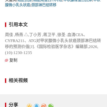
腺微小乳头状癌
;
颈部淋巴结转移
引用本文
周佳 ,杨燕 △,丁小芳 ,蒋卫平 ,徐圣 .血清CEA、
CYFRA211、ATG对甲状腺微小乳头状癌颈部淋巴结转
移的预测价值[J].《国际检验医学杂志》编辑部,2026,
(10):1230-1235
复制
相关视频
分享