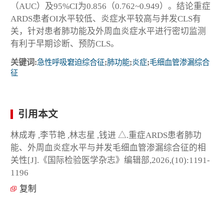
（AUC）及95%CI为0.856（0.762~0.949）。结论重症
ARDS患者OI水平较低、炎症水平较高与并发CLS有
关，针对患者肺功能及外周血炎症水平进行密切监测
有利于早期诊断、预防CLS。
关键词:
急性呼吸窘迫综合征
;
肺功能
;
炎症
;
毛细血管渗漏综合
征
引用本文
林成寿 ,李节艳 ,林志星 ,钱进 △.重症ARDS患者肺功
能、外周血炎症水平与并发毛细血管渗漏综合征的相
关性[J].《国际检验医学杂志》编辑部,2026,(10):1191-
1196
复制