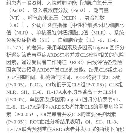
组患者一般资料、入院时肺功能［动脉血氧分压
（PaO2）、吸入氧浓度分数（FiO2）、潮气量
（VT）、呼气终末正压（PEEP）、氧合指数
（OI）］、外周血炎症指标［中性粒细胞/淋巴细胞比
值（NLR）、单核细胞/淋巴细胞比值（MLR）、系统
免疫炎症指数（SII）、白细胞介素（IL）-6、IL-8、
IL-17A］的差异。采用单因素及多因素Logistic回归分
析逐步筛选与重症ARDS患者并发CLS密切相关的危险
因素，通过受试者工作特征（ROC）曲线评估各危险
因素联合预测ARDS并发CLS的效能。结果CLS组患者
ICU住院时间、机械通气时间、PEEP均高于无CLS组
(P<0.05)，PaO2、OI均低于无CLS组(P<0.05)；CLS组
NLR、SII、IL-8、IL-17A水平均显著高于无CLS组
(P<0.05)。单因素及多因素Logistic回归分析表明SII、
IL-8、IL-17A是重症ARDS患者并发CLS的重要危险因
素（P<0.05），OI是患者并发CLS的重要保护因素
(P<0.05)；ROC曲线分析结果表明，OI、SII、IL-8、
IL-17A联合预测重症ARDS患者并发CLS的曲线下面积