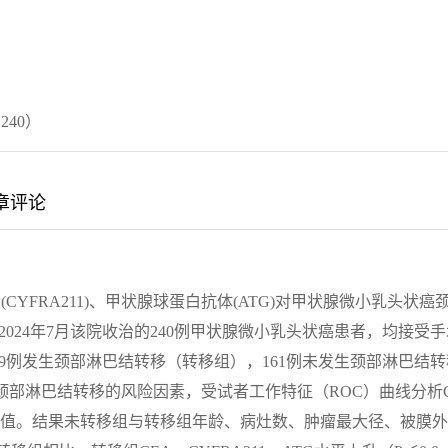
240）
章评论
CYFRA211)、甲状腺球蛋白抗体(ATG)对甲状腺微小乳头状癌
2024年7月该院收治的240例甲状腺微小乳头状癌患者，均接受手
9例发生颈部淋巴结转移（转移组），161例未发生颈部淋巴结转
影响颈部淋巴结转移的风险因素，受试者工作特征（ROC）曲线分析
预测价值。结果未转移组与转移组年龄、病灶数、肿瘤最大径、被膜