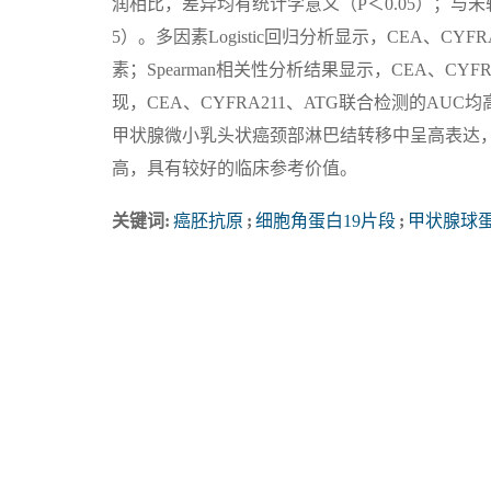
润相比，差异均有统计学意义（P＜0.05）；与未转移
5）。多因素Logistic回归分析显示，CEA、C
素；Spearman相关性分析结果显示，CEA、CY
现，CEA、CYFRA211、ATG联合检测的AUC均
甲状腺微小乳头状癌颈部淋巴结转移中呈高表达
高，具有较好的临床参考价值。
关键词:
癌胚抗原
;
细胞角蛋白19片段
;
甲状腺球