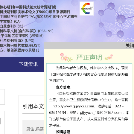
关闭
下载资讯
联系我们
引用本文
测
周佳 ,杨燕 △,丁小芳 ,蒋卫平 ,徐圣 .