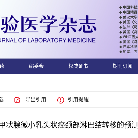
读
编委会
权威证书
期刊订阅
载
导出引用
引用提醒
TG对甲状腺微小乳头状癌颈部淋巴结转移的预