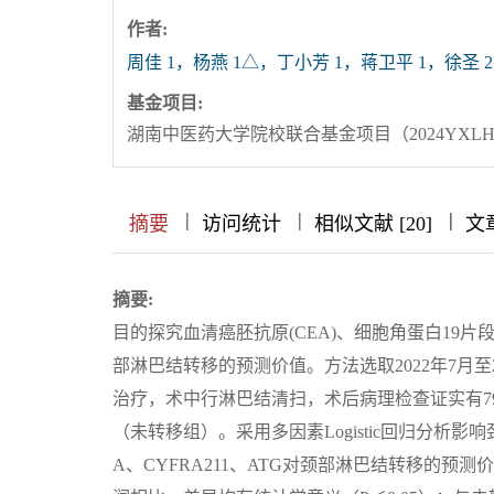
作者:
周佳 1，杨燕 1△，丁小芳 1，蒋卫平 1，徐圣 2
基金项目:
湖南中医药大学院校联合基金项目（2024YXLH
|
|
|
|
|
|
|
摘要
访问统计
相似文献 [20]
文
摘要:
目的探究血清癌胚抗原(CEA)、细胞角蛋白19片段(
部淋巴结转移的预测价值。方法选取2022年7月至
治疗，术中行淋巴结清扫，术后病理检查证实有7
（未转移组）。采用多因素Logistic回归分析
A、CYFRA211、ATG对颈部淋巴结转移的