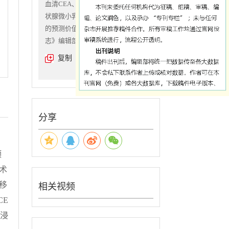
血清CEA、CYFRA211、ATG对甲
状腺微小乳头状癌颈部淋巴结转移
的预测价值[J].《国际检验医学杂
志》编辑部,2026,(10):1230-1235
复制
分享
颈
术
移
相关视频
CE
外浸