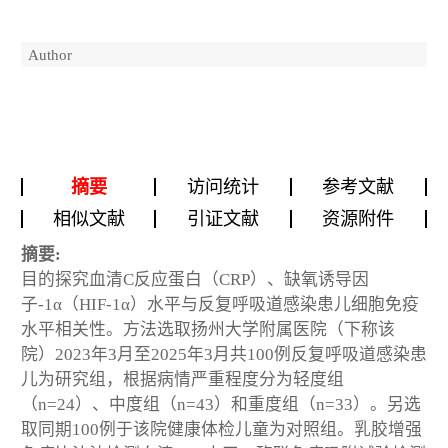
Author
摘要
访问统计
参考文献
相似文献
引证文献
资源附件
摘要:
目的探究血清C反应蛋白（CRP）、缺氧诱导因
子-1α（HIF-1α）水平与反复呼吸道感染患儿细胞免疫
水平相关性。方法选取扬州大学附属医院（下称该
院）2023年3月至2025年3月共100例反复呼吸道感染患
儿为研究组，根据病情严重程度分为轻度组
（n=24）、中度组（n=43）和重度组（n=33）。另选
取同期100例于该院健康体检儿童为对照组。乳胶增强